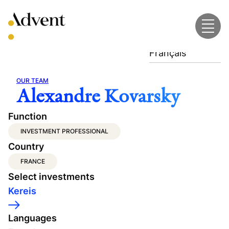
Skip
to
content
Français
OUR TEAM
Alexandre Kovarsky
Function
INVESTMENT PROFESSIONAL
Country
FRANCE
Select investments
Kereis
Languages