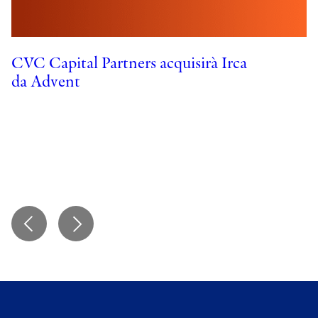
CVC Capital Partners acquisirà Irca
da Advent
A
d