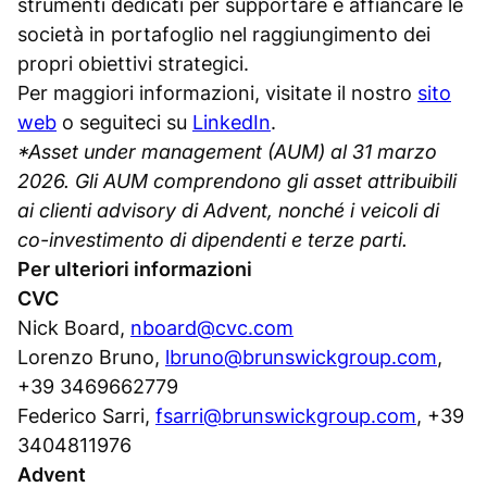
strumenti dedicati per supportare e affiancare le
società in portafoglio nel raggiungimento dei
propri obiettivi strategici.
Per maggiori informazioni, visitate il nostro
sito
web
o seguiteci su
LinkedIn
.
*Asset under management (AUM) al 31 marzo
2026. Gli AUM comprendono gli asset attribuibili
ai clienti advisory di Advent, nonché i veicoli di
co-investimento di dipendenti e terze parti.
Per ulteriori informazioni
CVC
Nick Board,
nboard@cvc.com
Lorenzo Bruno,
lbruno@brunswickgroup.com
,
+39 3469662779
Federico Sarri,
fsarri@brunswickgroup.com
, +39
3404811976
Advent