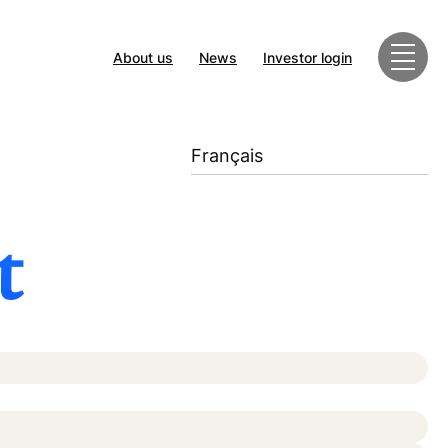
About us
News
Investor login
Français
t