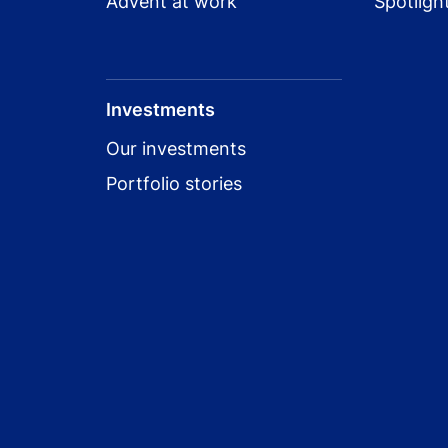
Advent at work
Spotligh
Investments
Our investments
Portfolio stories