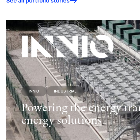
See all portfolio stories
INNIO
INDUSTRIAL
Powering the energy tran
energy solutions