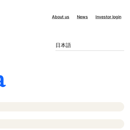
About us
News
Investor login
日本語
a