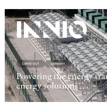
CARVE-OUT
GERMANY
Powering the energy tran
energy solutions